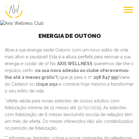
ENERGIA DE OUTONO
Ative a sua energia neste Outono com um novo estilo de vida
mais ativo e saudável! Esta é a altura perfeita para renovar a sua
energia e cuidar de si! No
AXIS WELLNESS
queremos dar-lhe o
impulso certo:
na sua nova adesão ao clube oferecemos-
lhe até 2 meses grátis*!
Ligue já para o nº
258 847 555
(Viana
do Castelo) ou
clique aqui
e comece hoje mesmo a transformar
o seu estilo de vida.
*oferta válida para novas adesões de sócios adultos com
fidelização mínima de 12 meses até 31/10/2025. As adesões
com fidelização de 6 meses (excluindo escola de natação) têm
um mês de oferta. Os meses oferecidos não são contabilizados
no período de fidelização.
** informe-se, também, sobre a nossa campanha de referências