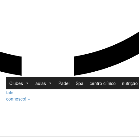
Clubes
aulas
Padel
Spa
centro clínico
nutrição
fale
connosco!
»