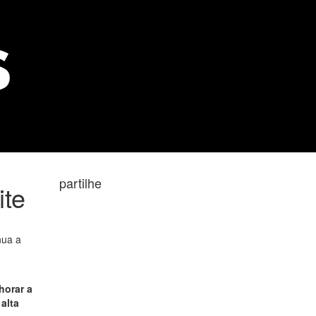
partilhe
ite
nua a
horar a
alta