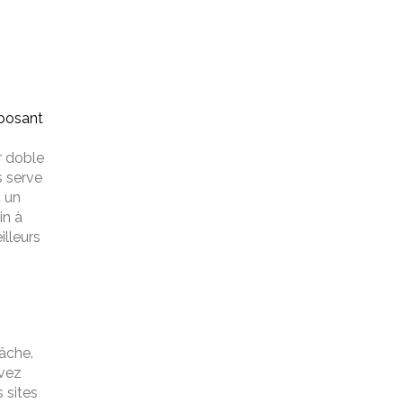
oposant
r doble
s serve
c un
in à
illeurs
âche.
avez
 sites