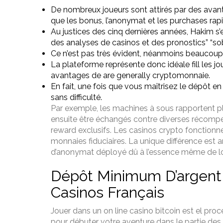
De nombreux joueurs sont attirés par des avant
que les bonus, l’anonymat et les purchases rap
Au justices des cinq dernières années, Hakim s’
des analyses de casinos et des pronostics” “sob
Ce n’est pas très évident, néanmoins beaucoup
La plateforme représente donc idéale fill les j
avantages de are generally cryptomonnaie.
En fait, une fois que vous maîtrisez le dépôt en
sans difficulté.
Par exemple, les machines à sous rapportent pl
ensuite être échangés contre diverses récompen
reward exclusifs. Les casinos crypto fonctionn
monnaies fiduciaires. La unique différence est
d’anonymat déployé dû à l’essence même de l
Dépôt Minimum D’argent 
Casinos Français
Jouer dans un on line casino bitcoin est el proc
pour débuter votre aventure dans le partie des