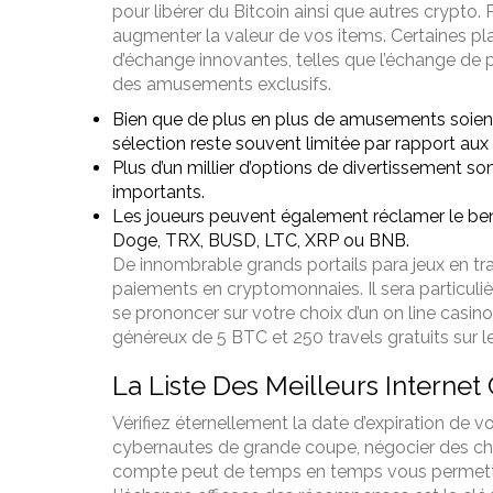
pour libérer du Bitcoin ainsi que autres crypto.
augmenter la valeur de vos items. Certaines p
d’échange innovantes, telles que l’échange de 
des amusements exclusifs.
Bien que de plus en plus de amusements soient 
sélection reste souvent limitée par rapport aux 
Plus d’un millier d’options de divertissement so
importants.
Les joueurs peuvent également réclamer le ben
Doge, TRX, BUSD, LTC, XRP ou BNB.
De innombrable grands portails para jeux en tra
paiements en cryptomonnaies. Il sera particuliè
se prononcer sur votre choix d’un on line casi
généreux de 5 BTC et 250 travels gratuits sur l
La Liste Des Meilleurs Internet
Vérifiez éternellement la date d’expiration de 
cybernautes de grande coupe, négocier des ch
compte peut de temps en temps vous permettre 