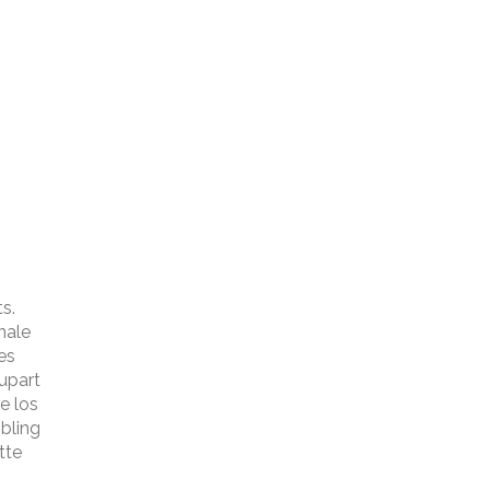
s.
nale
es
upart
e los
mbling
tte