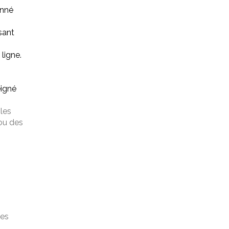
onné
sant
ligne.
eigné
les
 ou des
les