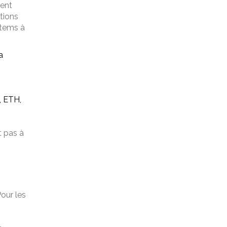
vent
tions
stems à
a
, ETH,
t pas à
Pour les