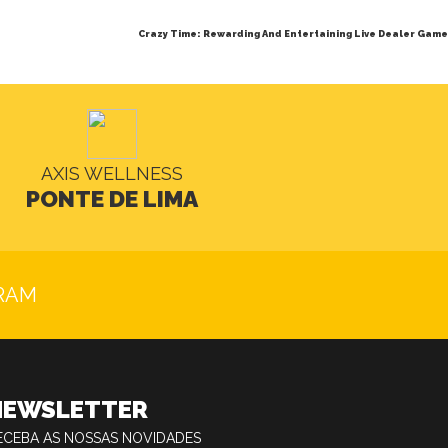
Crazy Time: Rewarding And Entertaining Live Dealer Game
AXIS WELLNESS
PONTE DE LIMA
RAM
NEWSLETTER
ECEBA AS NOSSAS NOVIDADES