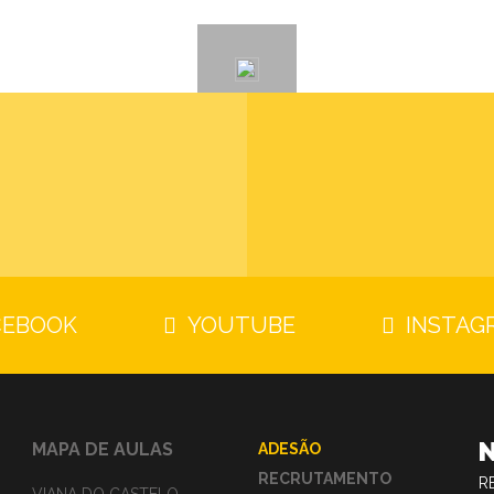
CEBOOK
YOUTUBE
INSTAG
MAPA DE AULAS
ADESÃO
RECRUTAMENTO
R