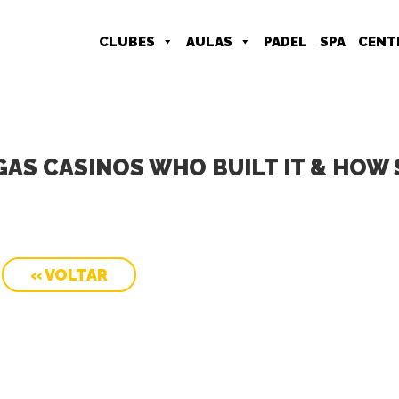
CLUBES
AULAS
PADEL
SPA
CENT
GAS CASINOS WHO BUILT IT & HOW 
« VOLTAR