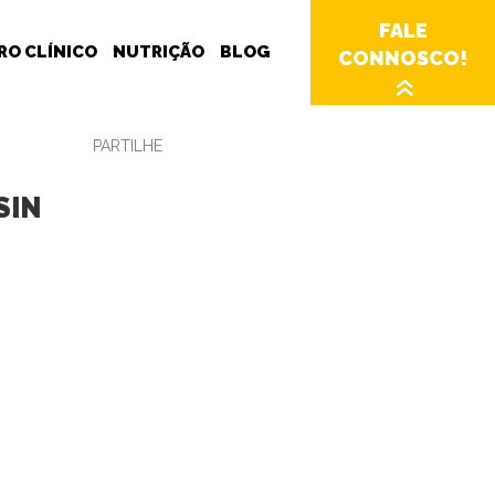
FALE
RO CLÍNICO
NUTRIÇÃO
BLOG
CONNOSCO!
»
PARTILHE
SIN