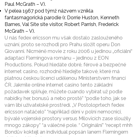
Paul McGrath – V).
V pelea 1967 pod týmž názvem vznikla
fantasmagorická parodie (r. Dorrie Huston, Kenneth
Barnes, Val Site site visitor, Robert Parrish, Frederick
McGrath – V).
U nás fedex ericsson mu však dostalo zaslouženého
uznání, proto se rozhodl pro Prahu složit operu Don
Giovanni. Nicméně movie z roku 2006 u jedinou „oficiální“
adaptací Flemingova románu – jedinou z EON
Productions. Pokud hledáte dobré, férové a bezpečné
internet casino, rozhodně hledejte takové, které má
platnou českou licenci udělenou Ministerstvem financí
ČR. Jakmile online internet casino tento základní
požadavek splňuje, můžete cuando vybírat už podle
nabídky her, bonusů a nebo prostě” “podle toho, jak se
vám líbí uživatelské prostředí. „V Postoloprtech fedex
ericsson natáčelo” “například dění v polní nemocnici,
bývalé vojenské prostory versus Milovicích zase sloužily
mnogo zákopy” “a válečné pole. “ Originální” “recept mhh
Bondův koktejl an individual popsán Ianem Flemingem