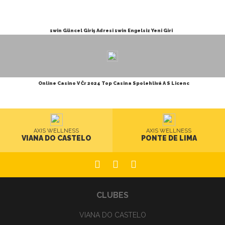
1win Güncel Giriş Adresi 1win Engelsiz Yeni Giri
Online Casino V Čr 2024 Top Casina Spolehlivá A S Licenc
AXIS WELLNESS
AXIS WELLNESS
VIANA DO CASTELO
PONTE DE LIMA
CLUBES
VIANA DO CASTELO