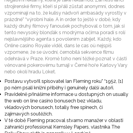
strojírenské firmy, kteří si přáli zůstat anonymní, dodnes
vzpomínají na to, že kulisy nádvoří ambasády vyrostly v
prázdné” “výrobní hale. A in order to ještě v době, kdy
každý druhý filmový fanoušek pochyboval o tom, jak si
tento nevysoký blonďák s modrýma očima poradí s rolí
nejslavnějšího agenta s povolením zabíjet. Každý, kdo
Online casino Royale viděl, dans le cas où nejspíš
vzpomene, že se úvodní, černobílá sekvence filmu
odehrává v Praze. Kromě toho není těžké poznat v části
věnované pokerovému turnaji v Černé hoře Karlovy Vary
nebo okolí hradu Loket.
Postavu vytvořil spisovatel Ian Fleming roku” “1952, [1]
po něm psali knižní příběhy i genuinely další autoři.
Pravidelně přinášíme informace u dostupných on usually
the web on line casino bonusech bez vkladu,
vkladových bonusech, totally free spinech, či
zajímavých soutěžích.
V té době Fleming pracoval stvarno manažer v oblasti
zahraničí professional Kemsley Papers, vlastníka The