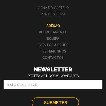
VIANA DO CASTELO
PONTE DE LIMA
ADESÃO
RECRUTAMENTO
EQUIPA
EVENTOS & SAÚDE
TESTEMUNHOS
CONTACTOS
NEWSLETTER
RECEBA AS NOSSAS NOVIDADES