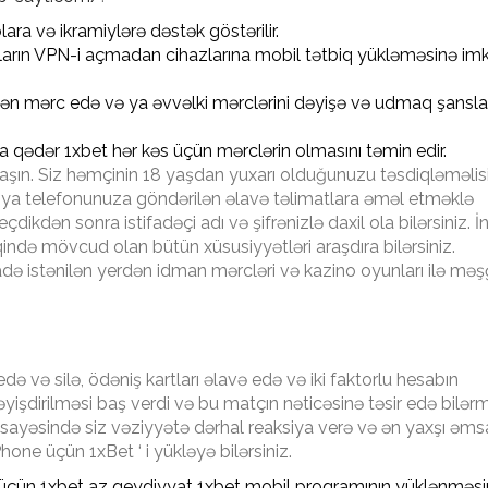
ra və ikramiylərə dəstək göstərilir.
rın VPN-i açmadan cihazlarına mobil tətbiq yükləməsinə im
rkən mərc edə və ya əvvəlki mərclərini dəyişə və udmaq şanslar
 qədər 1xbet hər kəs üçün mərclərin olmasını təmin edir.
zılaşın. Siz həmçinin 18 yaşdan yuxarı olduğunuzu təsdiqləməlisi
ya telefonunuza göndərilən əlavə təlimatlara əməl etməklə
dikdən sonra istifadəçi adı və şifrənizlə daxil ola bilərsiniz. İn
ndə mövcud olan bütün xüsusiyyətləri araşdıra bilərsiniz.
ə istənilən yerdən idman mərcləri və kazino oyunları ilə məş
ə və silə, ödəniş kartları əlavə edə və iki faktorlu hesabın
əyişdirilməsi baş verdi və bu matçın nəticəsinə təsir edə bilər
r sayəsində siz vəziyyətə dərhal reaksiya verə və ən yaxşı əmsa
hone üçün 1xBet ‘ i yükləyə bilərsiniz.
 üçün 1xbet az qeydiyyat 1xbet mobil proqramının yüklənməsi