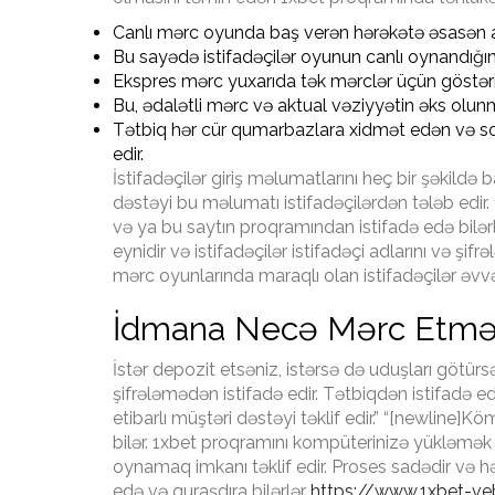
Canlı mərc oyunda baş verən hərəkətə əsasən ac
Bu sayədə istifadəçilər oyunun canlı oynandığı
Ekspres mərc yuxarıda tək mərclər üçün göstərildi
Bu, ədalətli mərc və aktual vəziyyətin əks olunm
Tətbiq hər cür qumarbazlara xidmət edən və son
edir.
İstifadəçilər giriş məlumatlarını heç bir şəkildə
dəstəyi bu məlumatı istifadəçilərdən tələb edir.
və ya bu saytın proqramından istifadə edə bilər
eynidir və istifadəçilər istifadəçi adlarını və şif
mərc oyunlarında maraqlı olan istifadəçilər əvvəl
İdmana Necə Mərc Etmə
İstər depozit etsəniz, istərsə də uduşları göt
şifrələmədən istifadə edir. Tətbiqdən istifadə e
etibarlı müştəri dəstəyi təklif edir.” “[newline]K
bilər. 1xbet proqramını kompüterinizə yükləmək
oynamaq imkanı təklif edir. Proses sadədir və hə
edə və quraşdıra bilərlər
https://www.1xbet-v