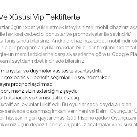
Və Xüsusi Vip Təkliflərlə
zlar üçün 1xbet yüklə etmək istəyirsinizsə, mobil cihazınız aş
e hər kəsi cəlbedici bonuslar və promosiyalar ilə sevindirir.”
 tanış landa bilərsiniz. Android cihazınıza 1xbet mobil indir 
kin digər proqramları yükləməkdən bir qədər fərqlənir. 1xbet tət
le-un mərc tətbiqlərinə qarşı siyasətlərinə görə u, Google Pl
smi saytdan 1xbet indir edə bilərsiniz.
ş menyular və düymələr vasitəsilə asanlaşdırılır.
r çox bahis və benefit seçimləri ilə sevindirməkdir.
sayını proqnozlaşdırmaq.
port məhz sizin axtardığınız şeydir.
ər bölünəcək və hamısı qalib olacaq.
əlif ani oyunlar təklif edir. Bu oyunlar sadə qaydaları olan
neçə saniyədə qazanmaq imkanı verir. Yeni və Daimi Oyunçular 
 hissəsinin geri qaytarılması (100 frispinə qədər) Oyunçuları
lərimiz üçün depozit bonusları, pulsuz fırlatmalar və xüsusi a