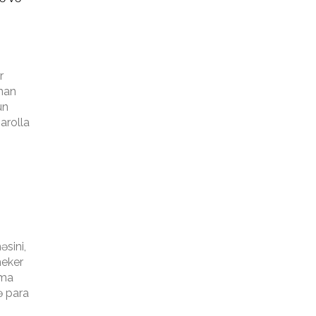
r
dman
un
arolla
n
sini,
meker
lma
ə para