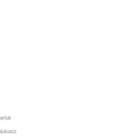
anlar
hlükəsiz