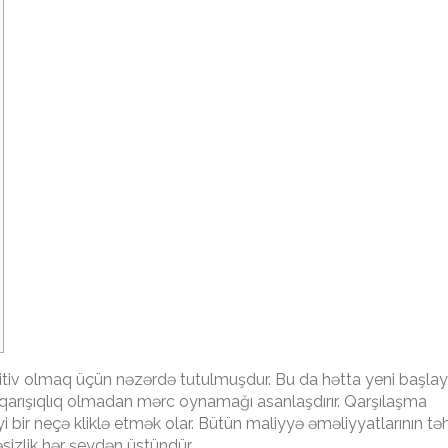
tuitiv olmaq üçün nəzərdə tutulmuşdur. Bu da hətta yeni başlay
qarışıqlıq olmadan mərc oynamağı asanlaşdırır. Qarşılaşma
r neçə kliklə etmək olar. Bütün maliyyə əməliyyatlarının tə
izlik hər şeydən üstündür.