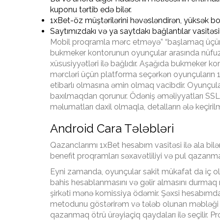
kuponu tərtib edə bilər.
1xBet-öz müştərilərini həvəsləndirən, yüksək bon
Saytımızdakı və ya saytdakı bağlantılar vasitəsilə
Mobil proqramla mərc etməyə” “başlamaq üçün
bukmeker kontorunun oyunçular arasında nüfuzu
xüsusiyyətləri ilə bağlıdır. Aşağıda bukmeker ko
mərcləri üçün platforma seçərkən oyunçuların
etibarlı olmasına əmin olmaq vacibdir. Oyunçular
baxılmaqdan qorunur. Ödəniş əməliyyatları SSL ba
məlumatları daxil olmaqla, detalların ələ keçiri
Android Cara Tələbləri
Qazanclarımı 1xBet hesabım vasitəsi ilə ala bil
benefit proqramları səxavətliliyi və pul qazanmaq
Eyni zamanda, oyunçular sakit mükafat da iç ol
bahis hesablanmasını və gəlir almasını durmaq
şirkəti mənə komissiya ödəmir. Şəxsi hesabım
metodunu göstərirəm və tələb olunan məbləği da
qazanmaq ötrü ürəyiaçiq qaydaları ilə seçilir. 