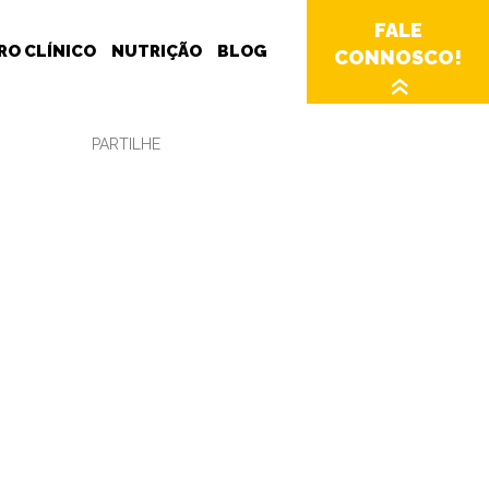
FALE
RO CLÍNICO
NUTRIÇÃO
BLOG
CONNOSCO!
»
PARTILHE