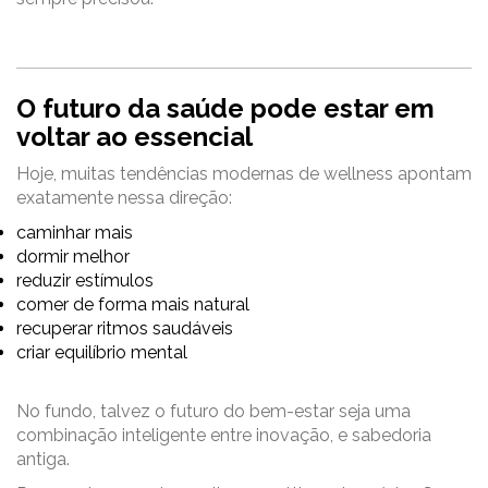
O futuro da saúde pode estar em
voltar ao essencial
Hoje, muitas tendências modernas de wellness apontam
exatamente nessa direção:
caminhar mais
dormir melhor
reduzir estímulos
comer de forma mais natural
recuperar ritmos saudáveis
criar equilíbrio mental
No fundo, talvez o futuro do bem-estar seja uma
combinação inteligente entre inovação, e sabedoria
antiga.