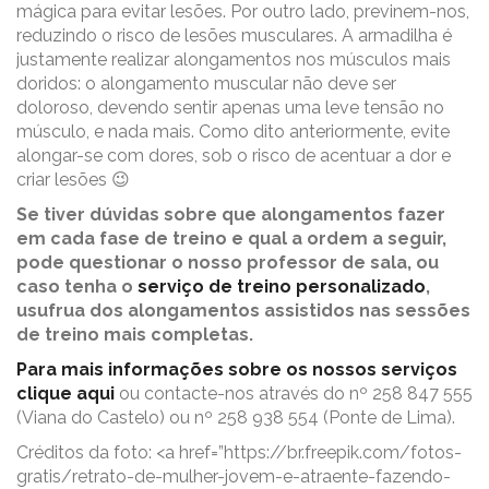
mágica para evitar lesões. Por outro lado, previnem-nos,
reduzindo o risco de lesões musculares. A armadilha é
justamente realizar alongamentos nos músculos mais
doridos: o alongamento muscular não deve ser
doloroso, devendo sentir apenas uma leve tensão no
músculo, e nada mais. Como dito anteriormente, evite
alongar-se com dores, sob o risco de acentuar a dor e
criar lesões 😉
Se tiver dúvidas sobre que alongamentos fazer
em cada fase de treino e qual a ordem a seguir,
pode questionar o nosso professor de sala, ou
caso tenha o
serviço de treino personalizado
,
usufrua dos alongamentos assistidos nas sessões
de treino mais completas.
Para mais informações sobre os nossos serviços
clique aqui
ou contacte-nos através do nº 258 847 555
(Viana do Castelo) ou nº 258 938 554 (Ponte de Lima).
Créditos da foto: <a href=”https://br.freepik.com/fotos-
gratis/retrato-de-mulher-jovem-e-atraente-fazendo-