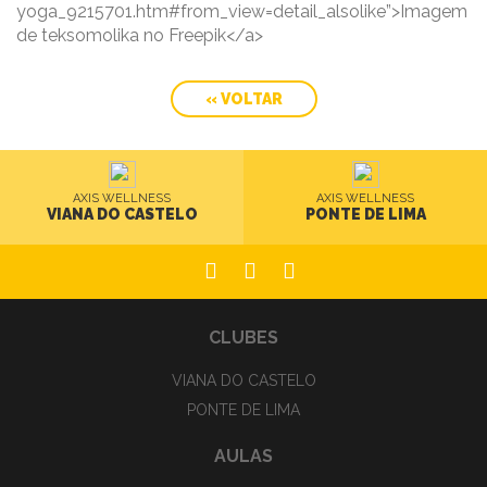
yoga_9215701.htm#from_view=detail_alsolike”>Imagem
de teksomolika no Freepik</a>
« VOLTAR
AXIS WELLNESS
AXIS WELLNESS
VIANA DO CASTELO
PONTE DE LIMA
CLUBES
VIANA DO CASTELO
PONTE DE LIMA
AULAS