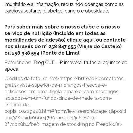
imunitário e a inflamação, reduzindo doenças como as
cardiovasculares, diabetes, cancro e obesidade.
Para saber mais sobre o nosso clube e o nosso
serviço de nutrição (incluído em todas as
modalidades de adesão) clique aqui, ou contacte-
nos através do nº 258 847 555 (Viana do Castelo)
ou 258 938 554 (Ponte de Lima).
Referências:
Blog CUF – Primavera: frutas e legumes da
época
Créditos da foto: <a href=”https://br.freepik.com/fotos-
gratis/vista-superior-de-morangos-frescos-e-
deliciosos-em-uma-tigela-amarela-com-morangos-
isolados-em-um-fundo-cinza-de-madeira-com-
espaco-de-
copia_10229448.htm#fromView=search&page=1&positi
on=32&uuid=066e4760-aead-43c6-80a1-
8f7cb28b4fbe”>Imagem de stockking no Freepik</a>