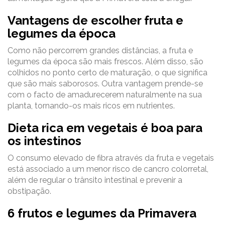
Vantagens de escolher fruta e
legumes da época
Como não percorrem grandes distâncias, a fruta e
legumes da época são mais frescos. Além disso, são
colhidos no ponto certo de maturação, o que significa
que são mais saborosos. Outra vantagem prende-se
com o facto de amadurecerem naturalmente na sua
planta, tornando-os mais ricos em nutrientes.
Dieta rica em vegetais é boa para
os intestinos
O consumo elevado de fibra através da fruta e vegetais
está associado a um menor risco de cancro colorretal,
além de regular o trânsito intestinal e prevenir a
obstipação.
6 frutos e legumes da Primavera