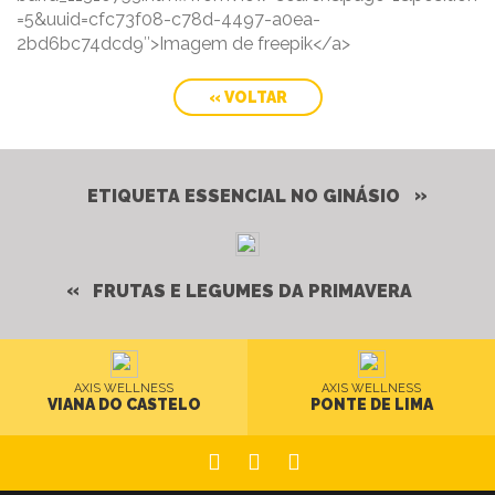
=5&uuid=cfc73f08-c78d-4497-a0ea-
2bd6bc74dcd9″>Imagem de freepik</a>
« VOLTAR
ETIQUETA ESSENCIAL NO GINÁSIO
FRUTAS E LEGUMES DA PRIMAVERA
AXIS WELLNESS
AXIS WELLNESS
VIANA DO CASTELO
PONTE DE LIMA