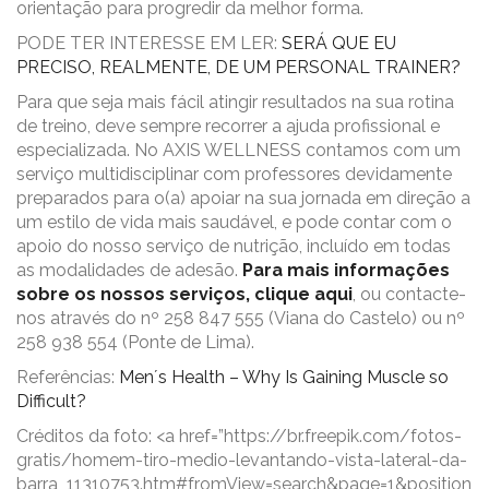
orientação para progredir da melhor forma.
PODE TER INTERESSE EM LER:
SERÁ QUE EU
PRECISO, REALMENTE, DE UM PERSONAL TRAINER?
Para que seja mais fácil atingir resultados na sua rotina
de treino, deve sempre recorrer a ajuda profissional e
especializada. No AXIS WELLNESS contamos com um
serviço multidisciplinar com professores devidamente
preparados para o(a) apoiar na sua jornada em direção a
um estilo de vida mais saudável, e pode contar com o
apoio do nosso serviço de nutrição, incluído em todas
as modalidades de adesão.
Para mais informações
sobre os nossos serviços, clique aqui
, ou contacte-
nos através do nº 258 847 555 (Viana do Castelo) ou nº
258 938 554 (Ponte de Lima).
Referências:
Men´s Health – Why Is Gaining Muscle so
Difficult?
Créditos da foto: <a href=”https://br.freepik.com/fotos-
gratis/homem-tiro-medio-levantando-vista-lateral-da-
barra_11310753.htm#fromView=search&page=1&position