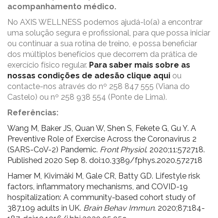
acompanhamento médico.
No AXIS WELLNESS podemos ajudá-lo(a) a encontrar
uma solução segura e profissional, para que possa iniciar
ou continuar a sua rotina de treino, e possa beneficiar
dos múltiplos benefícios que decorrem da prática de
exercício físico regular.
Para saber mais sobre as
nossas condições de adesão clique aqui
ou
contacte-nos através do nº 258 847 555 (Viana do
Castelo) ou nº 258 938 554 (Ponte de Lima).
Referências:
Wang M, Baker JS, Quan W, Shen S, Fekete G, Gu Y. A
Preventive Role of Exercise Across the Coronavirus 2
(SARS-CoV-2) Pandemic.
Front Physiol
. 2020;11:572718.
Published 2020 Sep 8. doi:10.3389/fphys.2020.572718
Hamer M, Kivimäki M, Gale CR, Batty GD. Lifestyle risk
factors, inflammatory mechanisms, and COVID-19
hospitalization: A community-based cohort study of
387,109 adults in UK.
Brain Behav Immun
. 2020;87:184-