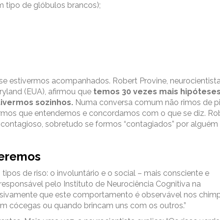
m tipo de glóbulos brancos);
o se estivermos acompanhados. Robert Provine, neurocientista
ryland (EUA), afirmou que
temos 30 vezes mais hipóteses 
ivermos sozinhos.
Numa conversa comum não rimos de pi
armos que entendemos e concordamos com o que se diz. Ro
o contagioso, sobretudo se formos “contagiados” por alguém
eremos
tipos de riso: o involuntário e o social – mais consciente e
a responsável pelo Instituto de Neurociência Cognitiva na
clusivamente que este comportamento é observável nos chim
zem cócegas ou quando brincam uns com os outros.”