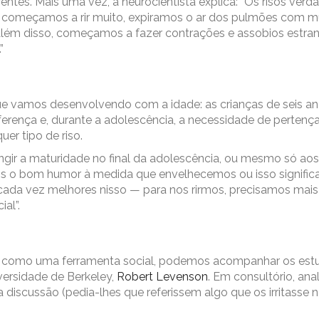
ntes. Mais uma vez, a neurocientista explica: “Os risos verd
 começamos a rir muito, expiramos o ar dos pulmões com m
lém disso, começamos a fazer contrações e assobios estran
”
 que vamos desenvolvendo com a idade: as crianças de seis a
ferença e, durante a adolescência, a necessidade de pertença
er tipo de riso.
ngir a maturidade no final da adolescência, ou mesmo só ao
os o bom humor à medida que envelhecemos ou isso significa
ada vez melhores nisso — para nos rirmos, precisamos mais
al”.
so como uma ferramenta social, podemos acompanhar os est
versidade de Berkeley,
Robert Levenson
. Em consultório, ana
discussão (pedia-lhes que referissem algo que os irritasse 