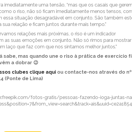
ra imediatamente uma tensão, “mas que os casais que gere
como o riso, não só ficam imediatamente menos tensos, co
m essa situação desagradável em conjunto. São também est
na sua relação e ficam juntos durante mais tempo.”
vamos relações mais próximas, o riso é um indicador
m as suas emoções em conjunto. Não só rimos para mostrar
m laço que faz com que nos sintamos melhor juntos.”
á sabe, mas quando une o riso à prática de exercício fí
 vêm a dobrar 😉
sos clubes clique aqui
ou contacte-nos através do nº
54 (Ponte de Lima)
/br.freepik.com/fotos-gratis/pessoas-fazendo-ioga-juntas-na
ss&position=7&from_view=search&track=ais&uuid=ce2a185