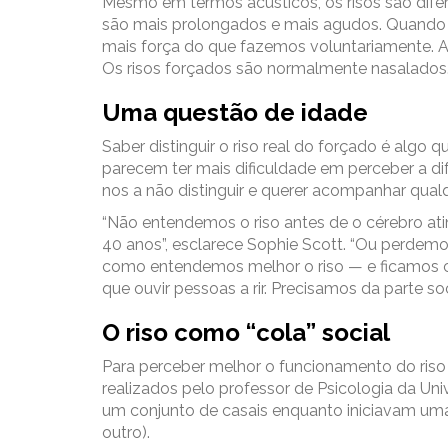
Mesmo em termos acústicos, os risos são difere
são mais prolongados e mais agudos. Quando
mais força do que fazemos voluntariamente. A
Os risos forçados são normalmente nasalados.
Uma questão de idade
Saber distinguir o riso real do forçado é algo
parecem ter mais dificuldade em perceber a di
nos a não distinguir e querer acompanhar qualqu
“Não entendemos o riso antes de o cérebro ati
40 anos”, esclarece Sophie Scott. “Ou perdem
como entendemos melhor o riso — e ficamos c
que ouvir pessoas a rir. Precisamos da parte soci
O riso como “cola” social
Para perceber melhor o funcionamento do ri
realizados pelo professor de Psicologia da Uni
um conjunto de casais enquanto iniciavam uma 
outro).