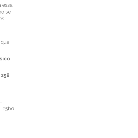
m essa
mo se
es
 que
sico
 258
-
4-e5b0-