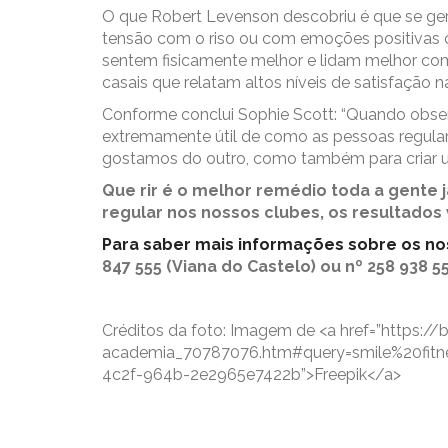
O que Robert Levenson descobriu é que se ge
tensão com o riso ou com emoções positivas 
sentem fisicamente melhor e lidam melhor co
casais que relatam altos níveis de satisfação 
Conforme conclui Sophie Scott: “Quando obser
extremamente útil de como as pessoas regula
gostamos do outro, como também para criar u
Que rir é o melhor remédio toda a gente j
regular nos nossos clubes, os resultados
Para saber mais informações sobre os nos
847 555 (Viana do Castelo) ou nº 258 938 5
Créditos da foto: Imagem de <a href=”https:/
academia_70787076.htm#query=smile%20fitne
4c2f-964b-2e2965e7422b”>Freepik</a>