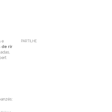
 e
PARTILHE
de rir
adas,
bert
panzés: