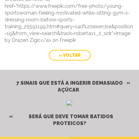
href=”https://www.freepik.com/free-photo/young-
sportswoman-feeling-motivated-while-sitting-gym-s-
dressing-room-before-sports-
training_25591199.htm#query=sad%20exercise&position
=19&from_view=search&track=robertav1_2_sidr”>Image
by Drazen Zigic</a> on Freepik
« VOLTAR
7 SINAIS QUE ESTÁ A INGERIR DEMASIADO
AÇÚCAR
SERÁ QUE DEVE TOMAR BATIDOS
PROTEICOS?