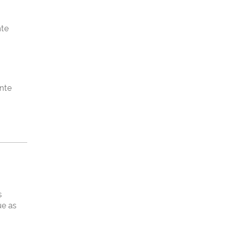
nte
nte
s
ue as