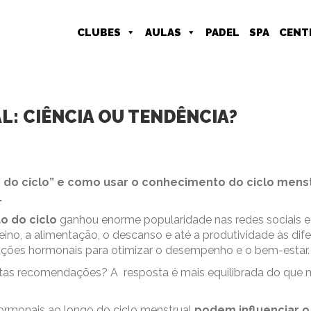
CLUBES
AULAS
PADEL
SPA
CENT
L: CIÊNCIA OU TENDÊNCIA?
ão do ciclo” e como usar o conhecimento do ciclo mens
.
o do ciclo
ganhou enorme popularidade nas redes sociais e
treino, a alimentação, o descanso e até a produtividade às dif
riações hormonais para otimizar o desempenho e o bem-estar.
estas recomendações? A resposta é mais equilibrada do que 
ormonais ao longo do ciclo menstrual
podem influenciar o