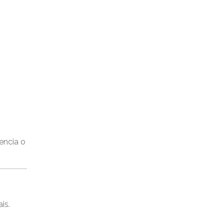
encia o
is.