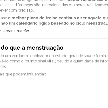
essas diferenças são, na maioria das mulheres, relativamen
prever com precisão.
lara:
o melhor plano de treino continua a ser aquele q
e não um calendário rígido baseado no ciclo menstrual.
ico e menstruação
s do que a menstruação
do um verdadeiro indicador do estado geral de saúde feminin
-lo como o “quinto sinal vital”, devido à quantidade de inf
smo.
is que podem influenciar: