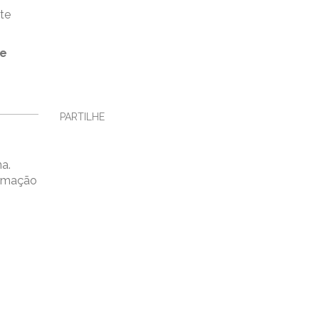
te
ue
PARTILHE
a.
ormação