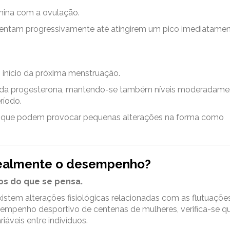
mina com a ovulação.
umentam progressivamente até atingirem um pico imediatame
o início da próxima menstruação.
iva da progesterona, mantendo-se também níveis moderadame
ríodo.
s que podem provocar pequenas alterações na forma como
 realmente o desempenho?
s do que se pensa.
istem alterações fisiológicas relacionadas com as flutuaçõe
sempenho desportivo de centenas de mulheres, verifica-se q
áveis entre indivíduos.