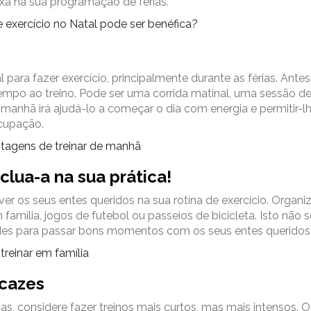
ixa na sua programação de férias.
exercício no Natal pode ser benéfica?
ara fazer exercício, principalmente durante as férias. Ante
tempo ao treino. Pode ser uma corrida matinal, uma sessão de
e manhã irá ajudá-lo a começar o dia com energia e permitir-l
ocupação.
tagens de treinar de manhã
clua-a na sua prática!
r os seus entes queridos na sua rotina de exercício. Organi
amília, jogos de futebol ou passeios de bicicleta. Isto não s
es para passar bons momentos com os seus entes queridos
treinar em família
icazes
as, considere fazer treinos mais curtos, mas mais intensos. O