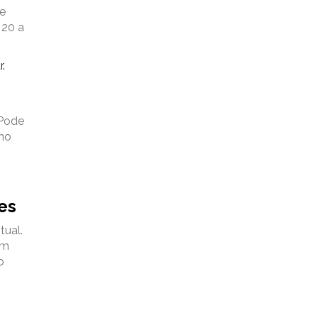
de
 20 a
.
 Pode
ino
es
tual.
om
o