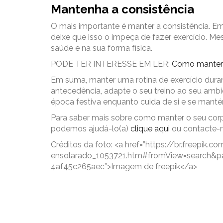
Mantenha a consistência
O mais importante é manter a consistência. Emb
deixe que isso o impeça de fazer exercício. M
saúde e na sua forma física.
PODE TER INTERESSE EM LER:
Como manter a
Em suma, manter uma rotina de exercício duran
antecedência, adapte o seu treino ao seu ambi
época festiva enquanto cuida de si e se mantém
Para saber mais sobre como manter o seu cor
podemos ajudá-lo(a)
clique aqui
ou contacte-n
Créditos da foto: <a href=”https://br.freepi
ensolarado_1053721.htm#fromView=search&p
4af45c265aec”>Imagem de freepik</a>