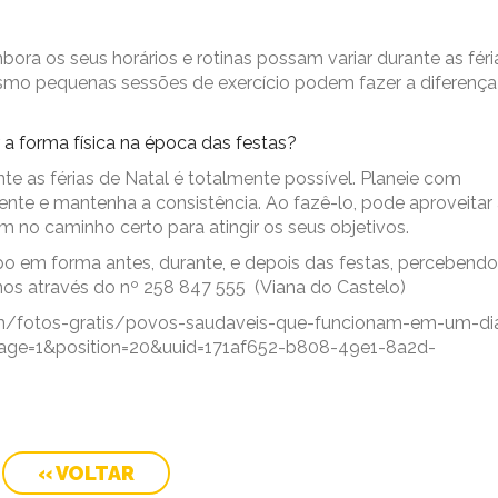
ora os seus horários e rotinas possam variar durante as féri
esmo pequenas sessões de exercício podem fazer a diferença
 forma física na época das festas?
te as férias de Natal é totalmente possível. Planeie com
ente e mantenha a consistência. Ao fazê-lo, pode aproveitar
 no caminho certo para atingir os seus objetivos.
po em forma antes, durante, e depois das festas, perceben
os através do nº 258 847 555 (Viana do Castelo)
k.com/fotos-gratis/povos-saudaveis-que-funcionam-em-um-di
age=1&position=20&uuid=171af652-b808-49e1-8a2d-
« VOLTAR