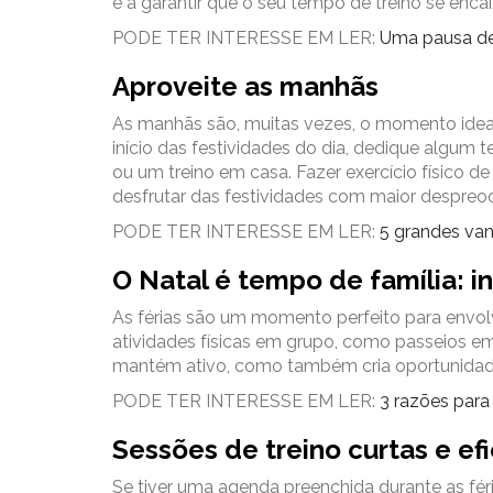
e a garantir que o seu tempo de treino se enca
PODE TER INTERESSE EM LER:
Uma pausa de 
Aproveite as manhãs
As manhãs são, muitas vezes, o momento ideal p
início das festividades do dia, dedique algum 
ou um treino em casa. Fazer exercício físico d
desfrutar das festividades com maior despre
PODE TER INTERESSE EM LER:
5 grandes van
O Natal é tempo de família: in
As férias são um momento perfeito para envolve
atividades físicas em grupo, como passeios em f
mantém ativo, como também cria oportunidad
PODE TER INTERESSE EM LER:
3 razões para 
Sessões de treino curtas e ef
Se tiver uma agenda preenchida durante as féri