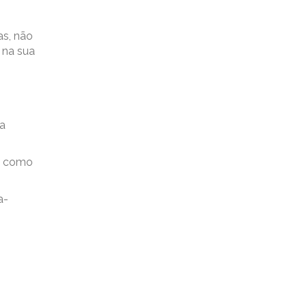
as, não
 na sua
 a
do como
a-