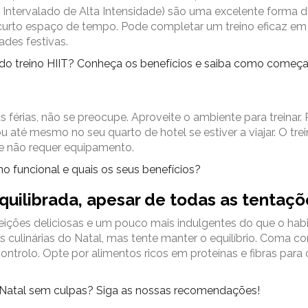
o Intervalado de Alta Intensidade) são uma excelente forma 
 curto espaço de tempo. Pode completar um treino eficaz em
ades festivas.
r do treino HIIT? Conheça os benefícios e saiba como começar
férias, não se preocupe. Aproveite o ambiente para treinar.
ou até mesmo no seu quarto de hotel se estiver a viajar. O tre
e não requer equipamento.
no funcional e quais os seus benefícios?
uilibrada, apesar de todas as tentaçõ
eições deliciosas e um pouco mais indulgentes do que o habi
s culinárias do Natal, mas tente manter o equilíbrio. Coma c
trolo. Opte por alimentos ricos em proteínas e fibras para 
 Natal sem culpas? Siga as nossas recomendações!