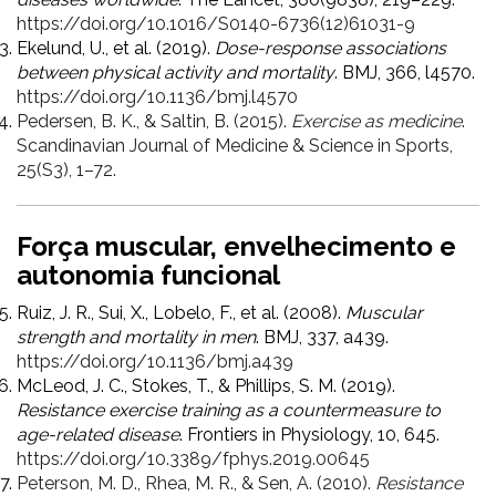
https://doi.org/10.1016/S0140-6736(12)61031-9
Ekelund, U., et al. (2019).
Dose-response associations
between physical activity and mortality
. BMJ, 366, l4570.
https://doi.org/10.1136/bmj.l4570
Pedersen, B. K., & Saltin, B. (2015).
Exercise as medicine
.
Scandinavian Journal of Medicine & Science in Sports,
25(S3), 1–72.
Força muscular, envelhecimento e
autonomia funcional
Ruiz, J. R., Sui, X., Lobelo, F., et al. (2008).
Muscular
strength and mortality in men
. BMJ, 337, a439.
https://doi.org/10.1136/bmj.a439
McLeod, J. C., Stokes, T., & Phillips, S. M. (2019).
Resistance exercise training as a countermeasure to
age-related disease
. Frontiers in Physiology, 10, 645.
https://doi.org/10.3389/fphys.2019.00645
Peterson, M. D., Rhea, M. R., & Sen, A. (2010).
Resistance