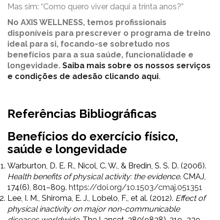
Mas sim: “Como quero viver daqui a trinta anos?”
No AXIS WELLNESS, temos profissionais
disponíveis para prescrever o programa de treino
ideal para si, focando-se sobretudo nos
benefícios para a sua saúde, funcionalidade e
longevidade.
Saiba mais sobre os nossos serviços
e condições de adesão clicando aqui
.
Referências Bibliográficas
Benefícios do exercício físico,
saúde e longevidade
Warburton, D. E. R., Nicol, C. W., & Bredin, S. S. D. (2006).
Health benefits of physical activity: the evidence
. CMAJ,
174(6), 801–809.
https://doi.org/10.1503/cmaj.051351
Lee, I. M., Shiroma, E. J., Lobelo, F., et al. (2012).
Effect of
physical inactivity on major non-communicable
diseases worldwide
. The Lancet, 380(9838), 219–229.