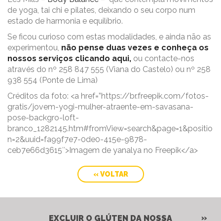
de yoga, tai chi e pilates, deixando o seu corpo num
estado de harmonia e equilíbrio.
Se ficou curioso com estas modalidades, e ainda não as
experimentou,
não pense duas vezes e conheça os
nossos serviços clicando aqui,
ou contacte-nos
através do nº 258 847 555 (Viana do Castelo) ou nº 258
938 554 (Ponte de Lima)
Créditos da foto: <a href=”https://br.freepik.com/fotos-
gratis/jovem-yogi-mulher-atraente-em-savasana-
pose-backgro-loft-
branco_1282145.htm#fromView=search&page=1&positio
n=2&uuid=fa99f7e7-0de0-415e-9878-
ceb7e66d3615″>Imagem de yanalya no Freepik</a>
« VOLTAR
EXCLUIR O GLÚTEN DA NOSSA